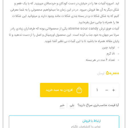
اید. امروزه آبنبات ها را در خیابان در دست کودکان و خردسالان میبینید, که با یک طعم و
شکل دیگر به آن ها فروش میرود. در در این زمان ما میخواهیم محصولی را به شما معرفی
کنیم که به شکل شکلات و در بسته بندی شکلات مانند وجود دارند و میتوانید این شکلات
ها را همراه با چایی میل بفرمایید.
آبنبات فوق ترش xtreme sour candy یکی از محصولاتی بوده که طرفداران زیادی رادر
سرتا سر جهان به خود جذب کرده است. این محصول اورجینال و اصل را از دست ندهید و تا
پایان مقاله همراه ما باشید تا با این آبنبات بی نظیر آشنا شوید.
تولید چین
18 گرم
تعداد 6 عدد در هر بسته
50,000
تومان
افزودن به سبد خرید
آیا قیمت مناسب‌تری سراغ دارید؟
بلی
خیر
ارتباط با فروش
تماس با کارشناسان تلگرام