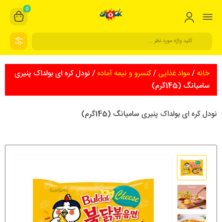
0
خانه
/
مواد غذایی
/
کنسرو و نیمه آماده
/ نودل کره ای بولداک پنیری
سامیانگ (145گرم)
نودل کره ای بولداک پنیری سامیانگ (145گرم)