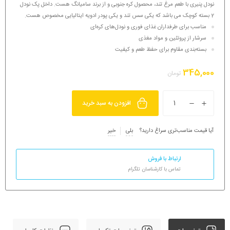
نودل پنیری با طعم مرغ تند، محصول کره جنوبی و از برند سامیانگ هست. داخل پک نودل
2 بسته کوچک می باشد که یکی سس تند و یکی پودر ادویه ایتالیایی مخصوص هست.
مناسب برای طرفداران غذای فوری و نودل‌های کره‌ای
سرشار از پروتئین و مواد مغذی
بسته‌بندی مقاوم برای حفظ طعم و کیفیت
345,000
تومان
افزودن به سبد خرید
آیا قیمت مناسب‌تری سراغ دارید؟
بلی
خیر
ارتباط با فروش
تماس با کارشناسان تلگرام