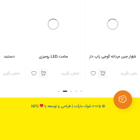
گوچی زاپ دار
ساعت LED رومیزی
دستنبد ضدآب و ضد انفجار
تماس بگیرید
تماس بگیرید
© 2025 شوک مارکت | طراحی و توسعه با
NPS