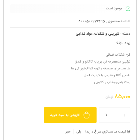
موجود است
شناسه محصول :
800050027614b
دسته :
شیرینی و شکلات
,
مواد غذایی
برند:
نوتلا
کرم شکلات فندقی
ترکیبی منحصر به فرد بر پایه کاکائو و فندق
مناسب برای صبحانه و تهیه انواع خوراکی ها
طعمی آشنا و قدیمی با کیفیت اصل
بسته بندی جذاب و کادویی
85,000
تومان
افزودن به سبد خرید
آیا قیمت مناسب‌تری سراغ دارید؟
بلی
خیر