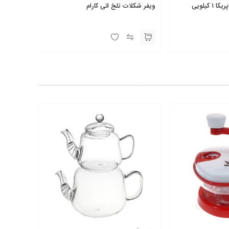
پودر سوخاری پانکو پاپریکا ۱ کیلویی
ویفر شکلات تلخ اتی کارام