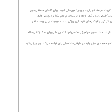
افزایش انرژی و تمرکز سرشار از چربی‌های مفید برای سلامت قلب دارای فیبر بالا برای تقویت سیستم گوارش حاوی ویتامین‌های گروهB برای کاهش خستگی منبع
لاً طبیعی، بدون شکر افزوده و چربی ناسالم طعم لذیذ و دلچسبی دارد.
نان، کراکر یا پنکیک پخش شود. این ویژگی باعث محبوبیت آن برای صبحانه و
گهدارنده است. همین موضوع باعث می‌شود انتخابی عالی برای سبک زندگی سالم
ست و مصرف آن انرژی پایدار و طولانی‌مدت برای بدن فراهم می‌کند. این ویژگی کره