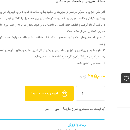
دسته :
شیرینی و شکلات
,
مواد غذایی
پروتئین گیاهی مناسب برای ورزشکاران و گیاه‌خواران این محصول با داشتن ترکیبات کام
۱. بافت کاملاً کرمی و لطیف طعم اصیل با بافت ترد و خوش‌خوراک تا به راحتی روی 
میان‌وعده‌های سریع شده است.
۲. بدون افزودنی‌های مضر این محصول فاقد شکر اضافه، روغن پالم و هرگونه مواد ن
باشد.
۳. منبع طبیعی پروتئین و انرژی بادام زمینی یکی از غنی‌ترین منابع پروتئین گیاهی ا
زست را برای ورزشکاران و افراد پرمشغله مناسب می‌سازد.
محصول کشور هند
275,000
تومان
افزودن به سبد خرید
آیا قیمت مناسب‌تری سراغ دارید؟
بلی
خیر
ارتباط با فروش