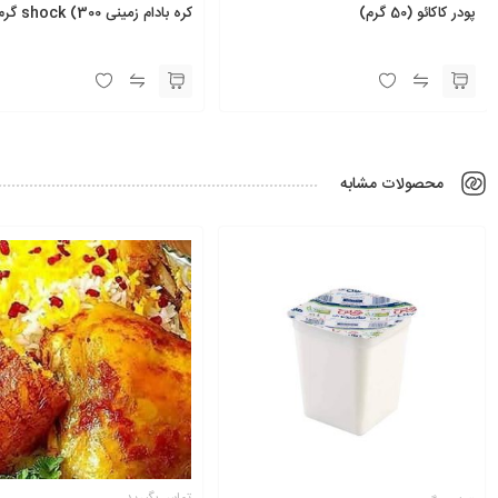
پودر کاکائو (50 گرم)
کره بادام زمینی shock (300 گرم)
محصولات مشابه
تماس بگیرید