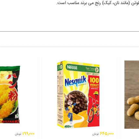
گلوتن (مانند نان، کیک) رنج می برند مناسب است.
199,000
645,000
تومان
تومان