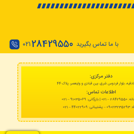
28429550
با ما تماس بگیرید
021
دفتر مرکزی:
دقیه، بلوار فردوس شرق، بین قبادی و ولیعصر، پلاک 44
اطلاعات تماس:
انه:
28429550 – 021 |
بازرگانی: 91035069 – 021
نی: 44022909 – 021