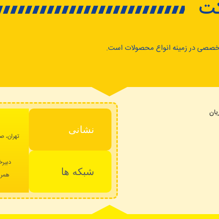
کت
خصصی در زمینه انواع محصولات است.
ان
نشانی
تهران، صا
دبیرخ
شبکه ها
همراه: 09023235293 – پشتیبا