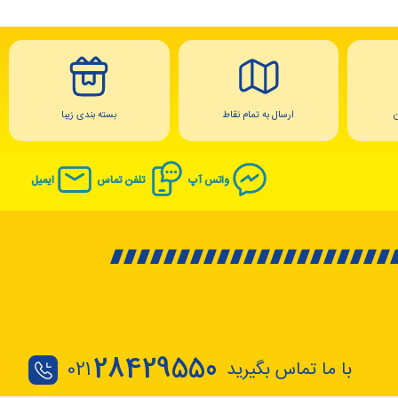
ارسال به تمام نقاط
بسته بندی زیبا
واتس آپ
تلفن تماس
ایمیل
28429550
با ما تماس بگیرید
021