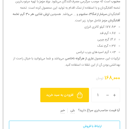
محبوب
است که موجب سرگرمی مصرف‌کنندگان می‌شود.
برند مزمز
با تهیه مرغوب‌ترین
تخمه آفتابگردان و با استفاده از نمک اقدام به تولید این محصول کرده است. تخمه
آفتابگردان
سرشار از امگا3، سلنیوم
و … می‌باشد. همچنین
ارزش غذایی هر 30 گرم تخمه
آفتابگردان مزمز
شامل موارد زیر است.
177.83 کیلو کالری انرژی
0.87 گرم قند
14.2 گرم چربی
0.37 گرم نمک
0.03 گرم اسیدهای چرب ترانس
ترکیبات این محصول
عاری از هرگونه ناخاصی
می‌باشد و شما می‌توانید با خیال راحت از
بهداشتی بودن آن از این تنقلات استفاده کنید.
168,000
تومان
افزودن به سبد خرید
آیا قیمت مناسب‌تری سراغ دارید؟
بلی
خیر
ارتباط با فروش