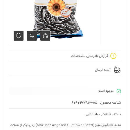
گزارش نادرستی مشخصات
آماده ارسال
موجود است
شناسه محصول :
6262477912055
دسته :
تنقلات
,
مواد غذایی
تخمه آفتابگردان مزمز
(Maz Maz Angelica Sunflower Seed) یکی دیگر از
تنقلات