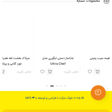
محصولات مشابه
زمینی
غذاساز دستی ایگوری مدل
سرلاک هشت غله همراه با سیب،
Ultra Chef
موز، گلابی و پرتقال
تماس بگیرید
تماس بگیرید
© 2025 شوک مارکت | طراحی و توسعه با ❤ NPS