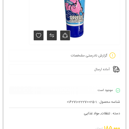
گزارش نادرستی مشخصات
آماده ارسال
موجود است
شناسه محصول :
016271022270025-1
دسته :
تنقلات
,
مواد غذایی
185,000
تومان