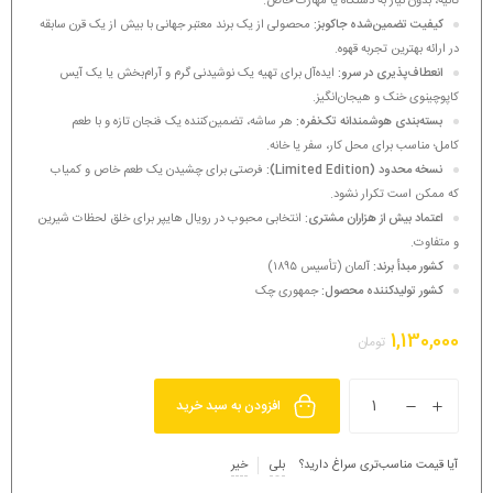
ثانیه،
بدون نیاز به دستگاه یا مهارت خاص
.
کیفیت تضمین‌شده جاکوبز:
محصولی از یک برند معتبر جهانی با بیش از یک قرن سابقه
در ارائه
بهترین تجربه قهوه
.
انعطاف‌پذیری در سرو:
ایده‌آل برای تهیه یک
نوشیدنی گرم و آرام‌بخش
یا یک آیس
کاپوچینوی خنک و هیجان‌انگیز.
بسته‌بندی هوشمندانه تک‌نفره:
هر ساشه، تضمین‌کننده یک فنجان تازه و با طعم
کامل؛
مناسب برای محل کار، سفر یا خانه
.
نسخه محدود (Limited Edition):
فرصتی برای چشیدن یک طعم خاص و کمیاب
که
ممکن است تکرار نشود
.
اعتماد بیش از هزاران مشتری:
انتخابی محبوب در رویال هایپر برای خلق لحظات شیرین
و متفاوت.
کشور مبدأ برند:
آلمان (تأسیس ۱۸۹۵)
کشور تولیدکننده محصول:
جمهوری چک
1,130,000
تومان
افزودن به سبد خرید
آیا قیمت مناسب‌تری سراغ دارید؟
بلی
خیر