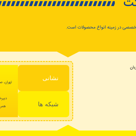
کت
خصصی در زمینه انواع محصولات است.
ان
نشانی
تهران، صا
دبیرخ
شبکه ها
همراه: 09023235293 – پشتیبا