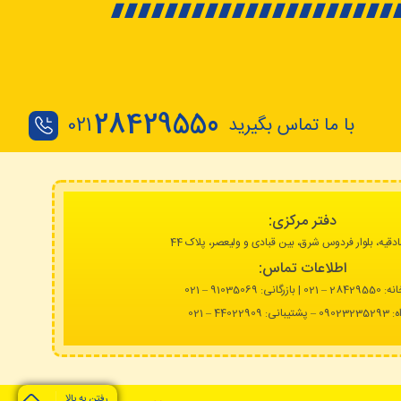
28429550
با ما تماس بگیرید
021
دفتر مرکزی:
دقیه، بلوار فردوس شرق، بین قبادی و ولیعصر، پلاک 44
اطلاعات تماس:
انه:
28429550 – 021 |
بازرگانی: 91035069 – 021
نی: 44022909 – 021
رفتن به بالا