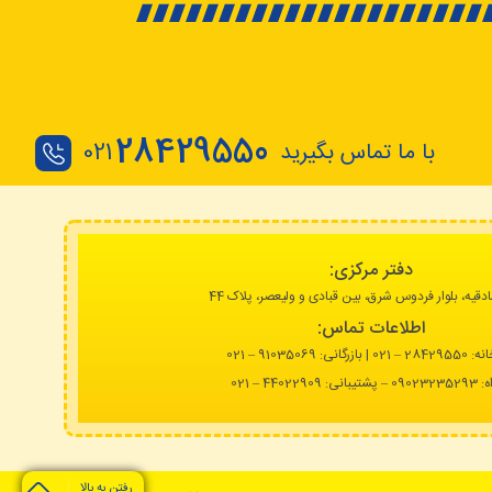
28429550
با ما تماس بگیرید
021
دفتر مرکزی:
دقیه، بلوار فردوس شرق، بین قبادی و ولیعصر، پلاک 44
اطلاعات تماس:
انه:
28429550 – 021 |
بازرگانی: 91035069 – 021
نی: 44022909 – 021
رفتن به بالا