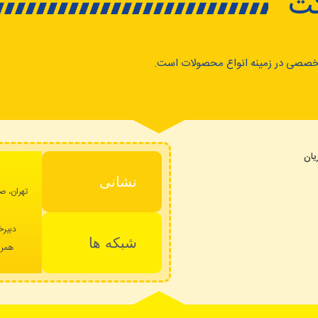
کت
خصصی در زمینه انواع محصولات است.
ان
نشانی
تهران، صا
دبیرخ
شبکه ها
همراه: 09023235293 – پشتیبا