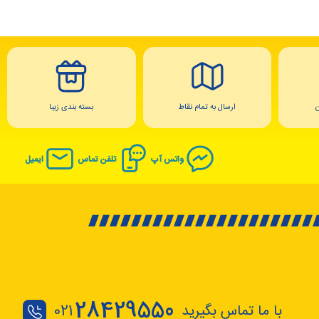
ارسال به تمام نقاط
بسته بندی زیبا
واتس آپ
تلفن تماس
ایمیل
28429550
با ما تماس بگیرید
021