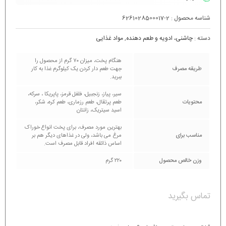
شناسه محصول :
6261028500017-2
دسته :
چاشنی، ادویه و طعم دهنده
,
مواد غذایی
هنگام پخت، میزان ۷۰ گرم از محصول را
طریقه مصرف
جهت طعم دار کردن یک کیلوگرم غذا به کار
ببرید.
سیر، پیاز، زنجبیل، فلفل قرمز، پاپریکا ، سرکه،
محتویات
طعم پرتقال، طعم رزماری، طعم کره، شکر،
اسید سیتریک، زانتان
بهترین مورد مصرف، برای پخت انواع خوراک
مناسب برای
مرغ می باشد، ولی در غذاهای دیگر هم بر
اساس ذائقه افراد قابل مصرف است.
وزن خالص محصول
۲۲۰ گرم
تماس بگیرید