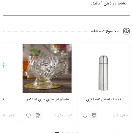
نشاط در ذهن ” باشد.
محصولات مشابه
فلاسک استیل ۰٫۵ لیتری
فنجان لیزا موری سری ایندکس
فرچ
تماس بگیرید
تماس بگیرید
تماس بگیری