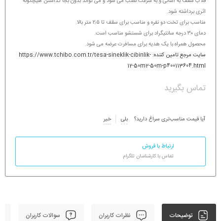
قلاب سقف به آسانی و به سرعت نصب می شود و می تواند بدون بجا گذاشتن هیچگونه
اثری برداشته شود.
مناسب برای تخت دو نفره و مناسب برای سقف تا ۲٫۵ متر بالا.
دمای ۳۰ درجه سانتیگراد برای شستشو مناسب است.
محصول همراه با یک هدیه برای مسافرت عرضه می شود.
سایت مرجع تامین کننده: https://www.tchibo.com.tr/tesa-sineklik-cibinlik-
12-50m2-50m-p400113604.html
تماس بگیرید
آیا قیمت مناسب‌تری سراغ دارید؟
بلی
خیر
ارتباط با فروش
تماس با کارشناسان تلگرام
توضیحات
نظرات کاربران
سوالات کاربران