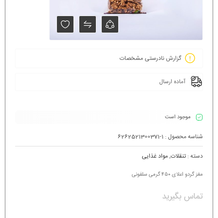
گزارش نادرستی مشخصات
آماده ارسال
موجود است
شناسه محصول :
6262521300371-1
دسته :
تنقلات
,
مواد غذایی
مغز گردو اعلای ۴۵۰ گرمی سلفونی
تماس بگیرید