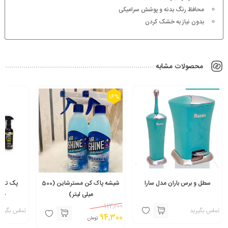
محافظ رنگ بدنه و پوشش سرامیکی
بدون نیاز به خشک کردن
محصولات مشابه
16%
سطل و برس باران مدل سارا
شیشه پاک کن مسترشاین (500
پک تخ
میلی لیتر)
خو
h
112,000
تماس بگیرید
تماس بگیری
94,300
تومان