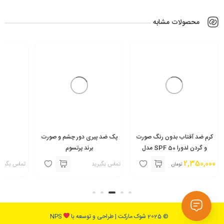
محصولات مشابه
کرم ضد آفتاب بدون رنگ صورت
پک ضد پیری دور چشم و صورت
ح
و گردن لدورا SPF 50 مدل
برند پرتسوم
Care
2,350,000
تماس بگیرید
تماس بگیری
تومان
© 2025 شوک مارکت | طراحی و توسعه با
NPS