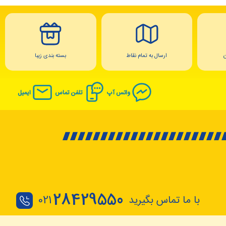
ارسال به تمام نقاط
بسته بندی زیبا
واتس آپ
تلفن تماس
ایمیل
28429550
با ما تماس بگیرید
021