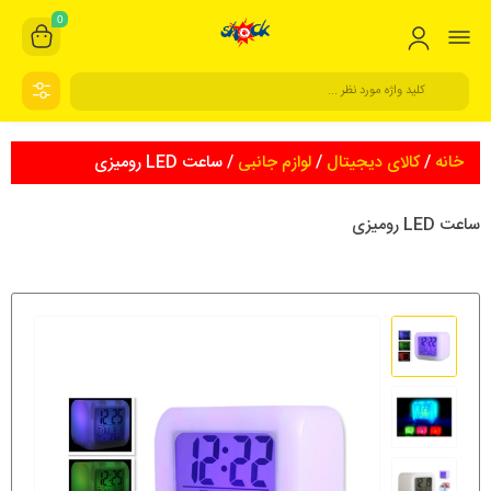
0
خانه
/
کالای دیجیتال
/
لوازم جانبی
/ ساعت LED رومیزی
ساعت LED رومیزی