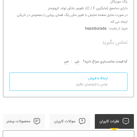
زنگ موزیکال
دارای دماسنج (جایگزین C / F)،
تقویم،
یادآور تولد،
کرونومتر
در صورت تمایل صفحه نمایش با تغییر مکرر رنگ فضای زیبایی را بخصوص در تاریکی
ایجاد می کند
خرید از سایت:
hepsiburada
تماس بگیرید
آیا قیمت مناسب‌تری سراغ دارید؟
بلی
خیر
ارتباط با فروش
تماس با کارشناسان تلگرام
نظرات کاربران
سوالات کاربران
محصولات بیشتر