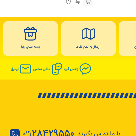
ارسال به تمام نقاط
بسته بندی زیبا
واتس آپ
تلفن تماس
ایمیل
28429550
با ما تماس بگیرید
021