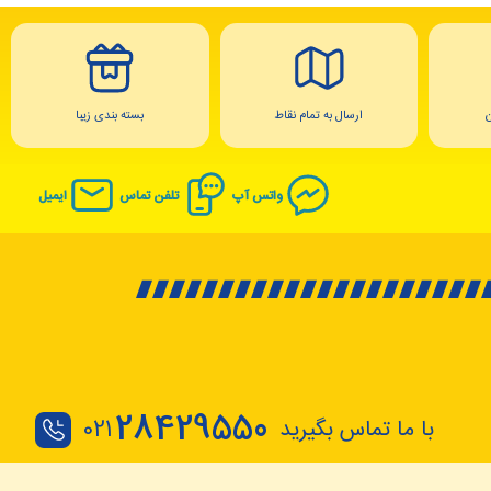
ارسال به تمام نقاط
بسته بندی زیبا
واتس آپ
تلفن تماس
ایمیل
28429550
با ما تماس بگیرید
021