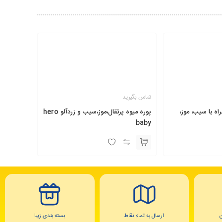
تماس بگیرید
 با سیب، موز،
پوره میوه پرتقال،موز،سیب و زردآلو hero
baby
ارسال به تمام نقاط
بسته بندی زیبا