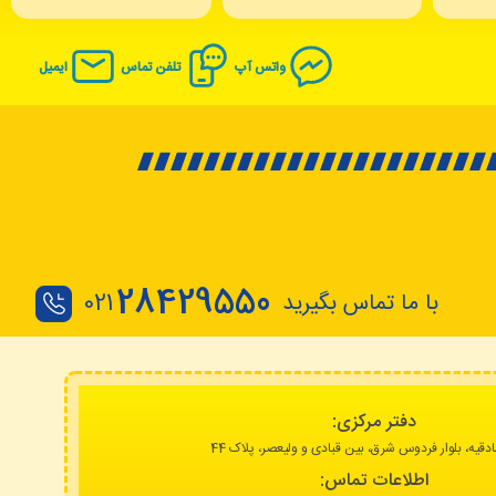
واتس آپ
تلفن تماس
ایمیل
28429550
با ما تماس بگیرید
021
دفتر مرکزی:
دقیه، بلوار فردوس شرق، بین قبادی و ولیعصر، پلاک 44
اطلاعات تماس: