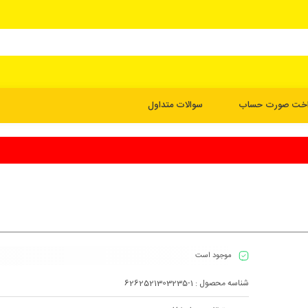
اخت صورت حساب
سوالات متداول
موجود است
شناسه محصول :
6262521303235-1