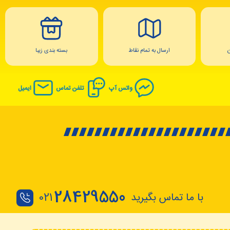
ارسال به تمام نقاط
بسته بندی زیبا
واتس آپ
تلفن تماس
ایمیل
28429550
با ما تماس بگیرید
021