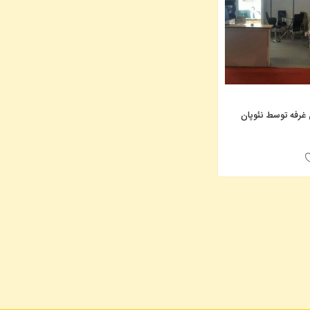
غرفه توسط نئوپان