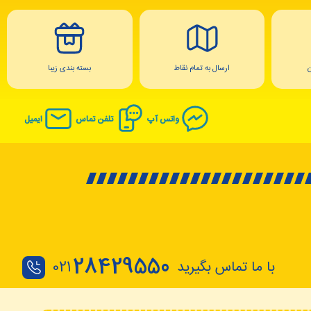
ارسال به تمام نقاط
بسته بندی زیبا
واتس آپ
تلفن تماس
ایمیل
28429550
با ما تماس بگیرید
021