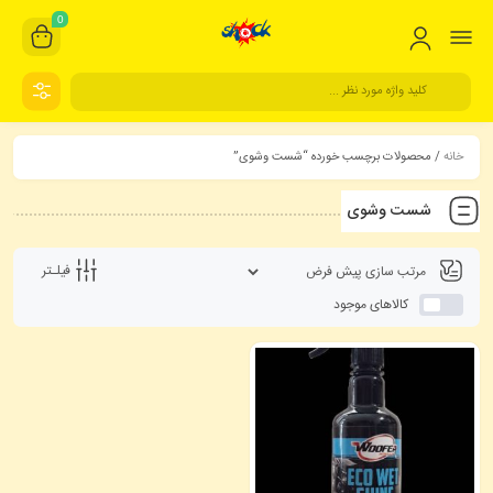
0
خانه
/ محصولات برچسب خورده “شست وشوی”
شست وشوی
فیلـتر
کالاهای موجود