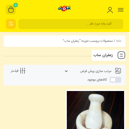
0
خانه
/ محصولات برچسب خورده “زعفران ساب”
زعفران ساب
فیلـتر
کالاهای موجود