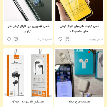
گلس کیفیت عالی برای انواع گوشی
گلس لنزدوربین برای انواع گوشی های
های سامسونگ
آیفون
تماس بگیرید
تماس بگیرید
هدست طرح ایرپاد
هندزفری الدینیو مدل HP06