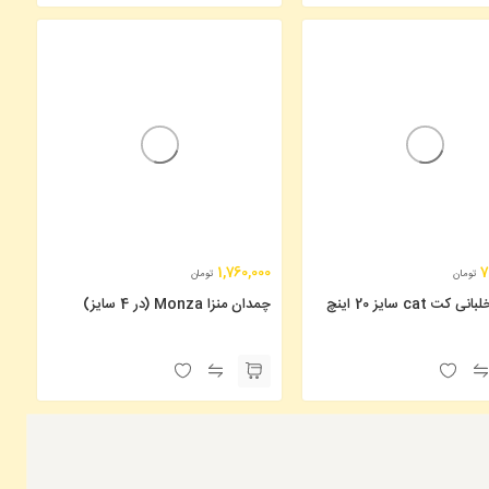
1,760,000
7
تومان
تومان
ت cat سایز 20 اینچ
چمدان منزا Monza (در 4 سایز)