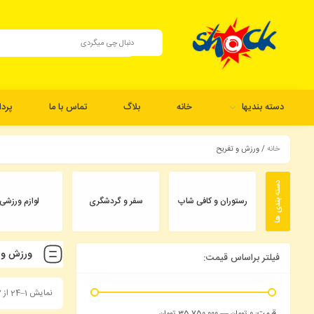
دسته بندیها
خانه
بلاگ
تماس با ما
پرد
خانه
/ ورزش و تفریح
رستوران و کافی شاپ
سفر و گردشگری
لوازم ورزشی
ورزش و 
فیلتر براساس قیمت:
نمایش 1–24 از 47 نتیجه
قيمت:
—
0 تومان
35,750,000 تومان