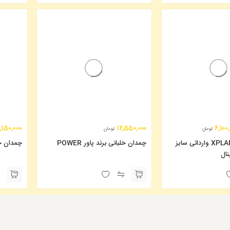
,150,000
12,550,000
6,100
تومان
تومان
چمدان برند XPLARO وارداتی سایز
چمدان خلبانی برند پاور POWER
چمدان خلبانی ک
ال