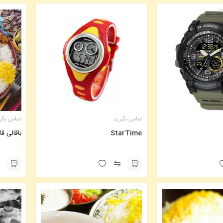
تماس بگیرید
تماس بگی
StarTime
باقالی قا