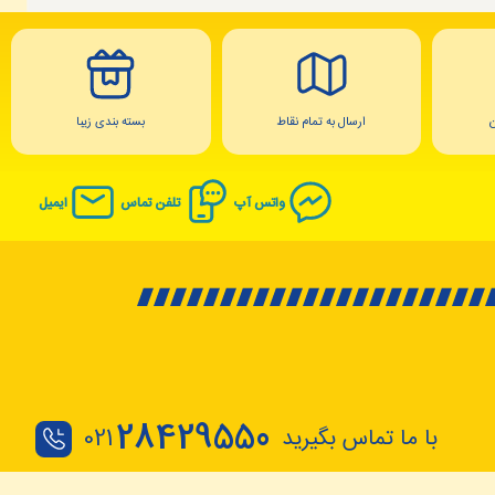
ارسال به تمام نقاط
بسته بندی زیبا
واتس آپ
تلفن تماس
ایمیل
28429550
با ما تماس بگیرید
021