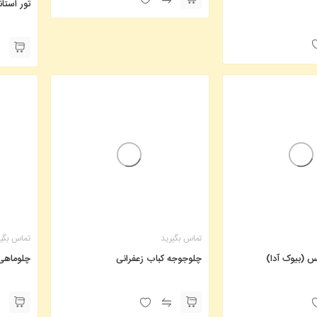
تور استانبول ه
تماس بگیرید
تماس بگی
س (بیوک آدا)
چلوجوجه کباب زعفرانی
چلوماهی