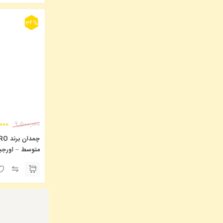
36%
,000
9,500,000
متوسط – اورجین