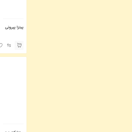
پیتزا پپرونی