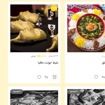
25%
150,000
رید
200,000
تومان
تق
بلیط ایونت مافیا
ناموجود
ناموجود